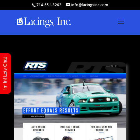
714-651-8262
info@lacingsinc.com
Im In! Lets Chat